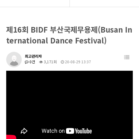
BIDF2021
BIDF 공연사진
제16회 BIDF 부산국제무용제(Busan In
프로그램
2020 BIDF 공연영상
ternational Dance Festival)
공연현장
2021 BIDF 공연영상
최고관리자
커뮤니티
0건
3,171회
20-08-29 13:37