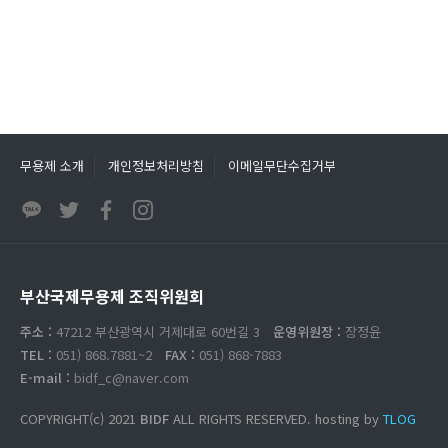
무용제 소개
개인정보처리방침
이메일무단수집거부
부산국제무용제 조직위원회
주소 :
47212 부산광역시 거제대로 60번길 3
운영위원장 :
장정윤
TEL :
051) 868.7881~2
FAX :
051) 868-7883
E-mail :
bidf_c@naver.com
COPYRIGHT(c) 2021
BIDF
ALL RIGHTS RESERVED. hosting by
TLOG